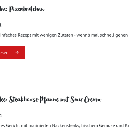
dee: Pizzabrötchen
1
einfaches Rezept mit wenigen Zutaten - wenn's mal schnell gehen
lesen
dee: Steakhouse Pfanne mit Sour Cream
21
es Gericht mit marinierten Nackensteaks, frischem Gemüse und Krä