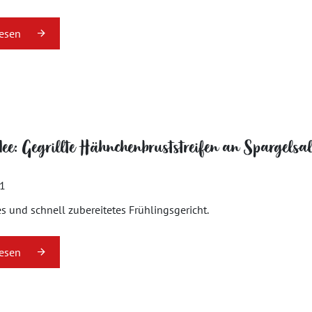
lesen
dee: Gegrillte Hähnchenbruststreifen an Spargelsal
21
es und schnell zubereitetes Frühlingsgericht.
lesen