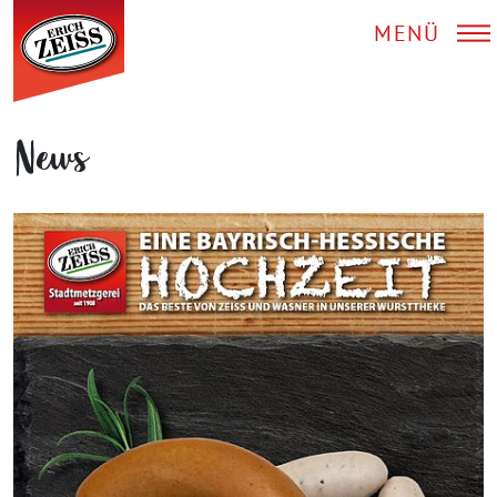
MENÜ
News