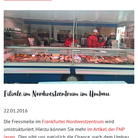
Filiale im Nordwestzentrum im Umbau
22.01.2016
Die Fressmeile im
Frankfurter
Nordwestzentrum
wird
umstrukturiert. Hierzu können Sie mehr
im Artikel der FNP
lesen
. Dies gibt uns natürlich die Chance, nach dem Umbau