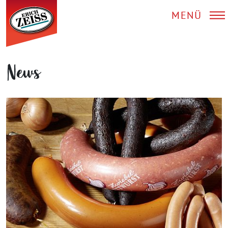
MENÜ
News