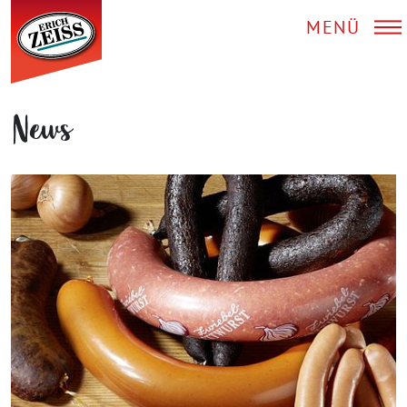
MENÜ
News