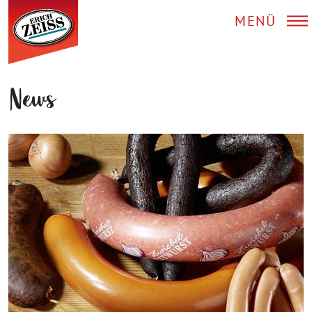
MENÜ
News