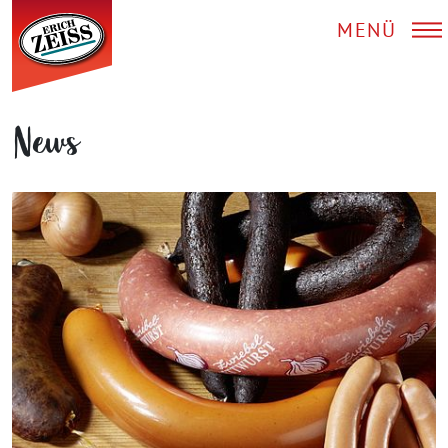
MENÜ
News