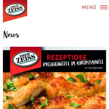
MENÜ
News