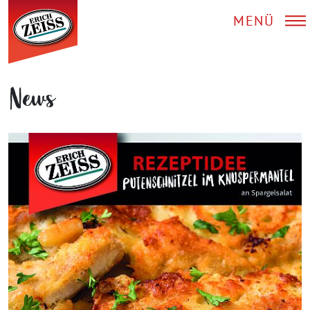
MENÜ
News