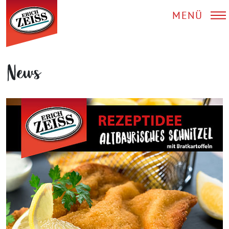
MENÜ
News