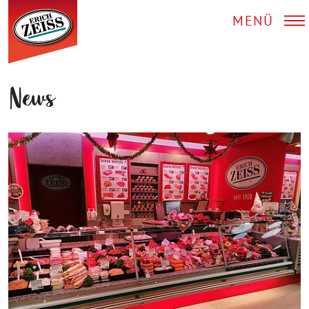
MENÜ
News