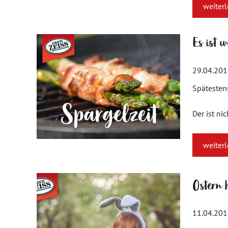
weiter
Es ist w
29.04.20
Spätestens
Der ist ni
weiter
Ostern b
11.04.20