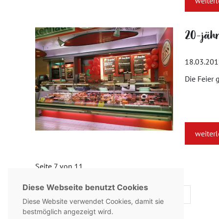
weiter
20-jähr
18.03.20
Die Feier 
weiter
Seite 7 von 11.
Diese Webseite benutzt Cookies
«
1
...
6
7
8
...
11
»
Diese Website verwendet Cookies, damit sie
bestmöglich angezeigt wird.