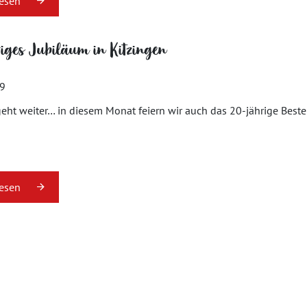
lesen
iges Jubiläum in Kitzingen
19
geht weiter… in diesem Monat feiern wir auch das 20-jährige Besteh
lesen