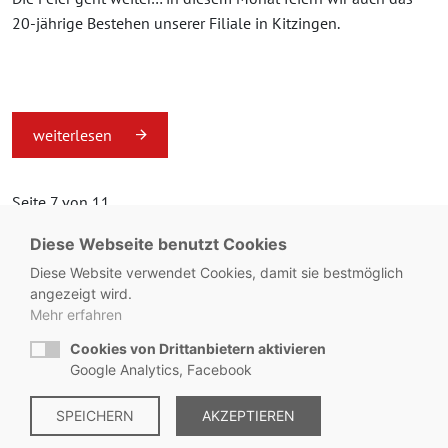
20-jährige Bestehen unserer Filiale in Kitzingen.
weiterlesen
Seite 7 von 11.
Diese Webseite benutzt Cookies
«
1
...
6
7
8
...
11
»
Diese Website verwendet Cookies, damit sie bestmöglich
angezeigt wird.
Mehr erfahren
Cookies von Drittanbietern aktivieren
© Metzgerei Zeiss - KONTAKT:
+49 8563 / 2930
Google Analytics, Facebook
SPEICHERN
AKZEPTIEREN
Impressum
|
Datenschutz
|
Hinweisgebersystem