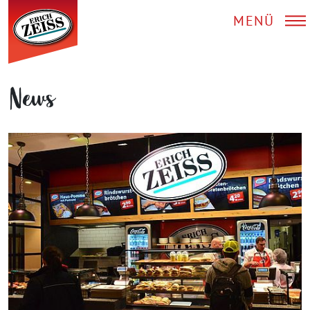
MENÜ
News