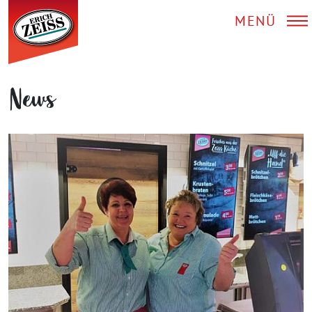
MENÜ
News