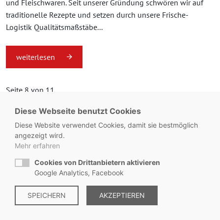
und Fleischwaren. Seit unserer Gründung schwören wir auf
traditionelle Rezepte und setzen durch unsere Frische-
Logistik Qualitätsmaßstäbe...
weiterlesen
Seite 8 von 11.
Diese Webseite benutzt Cookies
«
1
...
7
8
9
...
11
»
Diese Website verwendet Cookies, damit sie bestmöglich
angezeigt wird.
Mehr erfahren
Cookies von Drittanbietern aktivieren
© Metzgerei Zeiss - KONTAKT:
+49 8563 / 2930
Google Analytics, Facebook
Impressum
SPEICHERN
|
Datenschutz
AKZEPTIEREN
|
Hinweisgebersystem