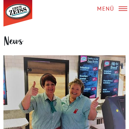
MENÜ
News