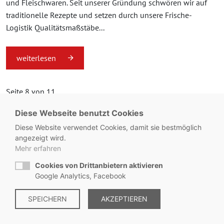
und Fleischwaren. Seit unserer Gründung schwören wir auf
traditionelle Rezepte und setzen durch unsere Frische-
Logistik Qualitätsmaßstäbe...
weiterlesen
Seite 8 von 11.
Diese Webseite benutzt Cookies
«
1
...
7
8
9
...
11
»
Diese Website verwendet Cookies, damit sie bestmöglich
angezeigt wird.
Mehr erfahren
Cookies von Drittanbietern aktivieren
© Metzgerei Zeiss - KONTAKT:
+49 8563 / 2930
Google Analytics, Facebook
Impressum
SPEICHERN
|
Datenschutz
AKZEPTIEREN
|
Hinweisgebersystem