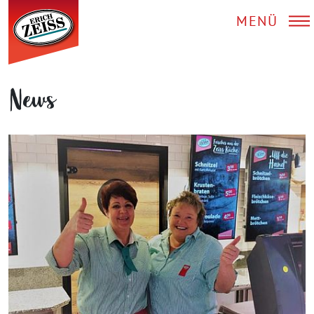
MENÜ
News