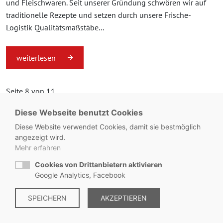
und Fleischwaren. Seit unserer Gründung schwören wir auf
traditionelle Rezepte und setzen durch unsere Frische-
Logistik Qualitätsmaßstäbe...
weiterlesen
Seite 8 von 11.
Diese Webseite benutzt Cookies
«
1
...
7
8
9
...
11
»
Diese Website verwendet Cookies, damit sie bestmöglich
angezeigt wird.
Mehr erfahren
Cookies von Drittanbietern aktivieren
© Metzgerei Zeiss - KONTAKT:
+49 8563 / 2930
Google Analytics, Facebook
Impressum
SPEICHERN
|
Datenschutz
AKZEPTIEREN
|
Hinweisgebersystem