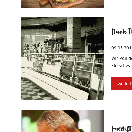
Dank Ih
09.05.20
Wir, von d
Fleischwar
weiter
Facelift