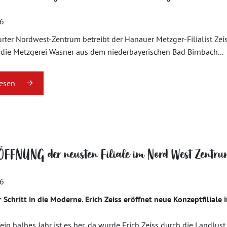
16
rter Nordwest-Zentrum betreibt der Hanauer Metzger-Filialist Zeis
t die Metzgerei Wasner aus dem niederbayerischen Bad Birnbach...
lesen
ÖFFNUNG der neusten Filiale im Nord West Zentr
16
 Schritt in die Moderne. Erich Zeiss eröffnet neue Konzeptfilial
ein halbes Jahr ist es her, da wurde Erich Zeiss durch die Landlus