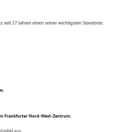
s seit 27 Jahren einen seiner wichtigsten Standorte.
um
e im Frankfurter Nord-West-Zentrum.
t GmbH aus...