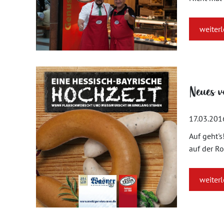
weiter
Neues v
17.03.201
Auf geht's
auf der R
weiter