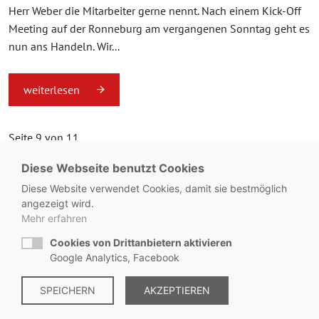
Herr Weber die Mitarbeiter gerne nennt. Nach einem Kick-Off
Meeting auf der Ronneburg am vergangenen Sonntag geht es
nun ans Handeln. Wir...
weiterlesen
Seite 9 von 11.
Diese Webseite benutzt Cookies
«
1
...
8
9
10
11
»
Diese Website verwendet Cookies, damit sie bestmöglich
angezeigt wird.
Mehr erfahren
Cookies von Drittanbietern aktivieren
© Metzgerei Zeiss - KONTAKT:
+49 8563 / 2930
Google Analytics, Facebook
Impressum
SPEICHERN
|
Datenschutz
AKZEPTIEREN
|
Hinweisgebersystem