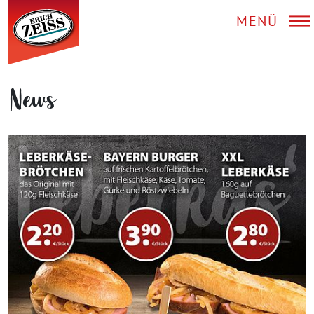
MENÜ
News