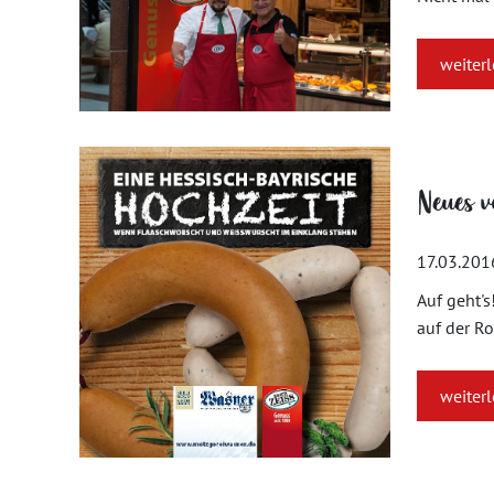
weiter
Neues v
17.03.201
Auf geht's
auf der R
weiter