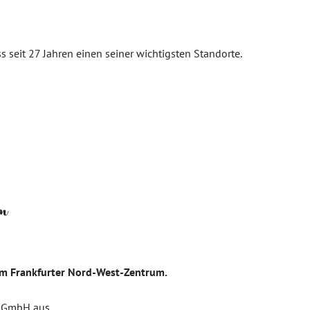
s seit 27 Jahren einen seiner wichtigsten Standorte.
um
e im Frankfurter Nord-West-Zentrum.
t GmbH aus...