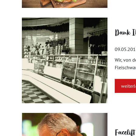
Dank Ih
09.05.20
Wir, von d
Fleischwar
weiter
Facelift