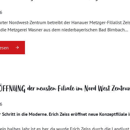
16
rter Nordwest-Zentrum betreibt der Hanauer Metzger-Filialist Zeis
t die Metzgerei Wasner aus dem niederbayerischen Bad Birnbach...
lesen
ÖFFNUNG der neusten Filiale im Nord West Zentr
16
 Schritt in die Moderne. Erich Zeiss eröffnet neue Konzeptfilial
ein halbes Jahr ist es her, da wurde Erich Zeiss durch die Landlus