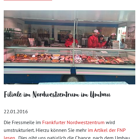
Filiale im Nordwestzentrum im Umbau
22.01.2016
Die Fressmeile im
Frankfurter
Nordwestzentrum
wird
umstrukturiert. Hierzu können Sie mehr
im Artikel der FNP
lesen
. Dies gibt uns natürlich die Chance, nach dem Umbau