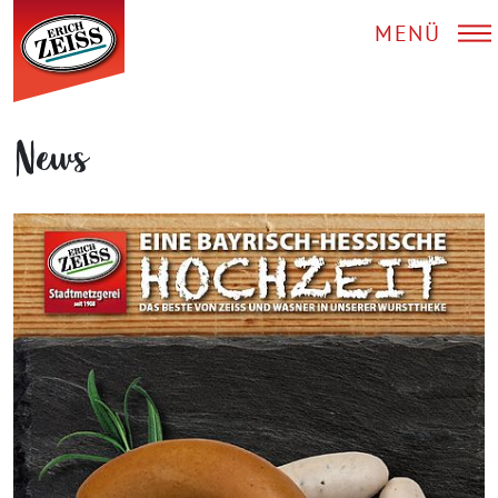
MENÜ
News