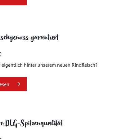
ischgenuss garantiert
5
 eigentlich hinter unserem neuen Rindfleisch?
lesen
e DLG-Spitzenqualität