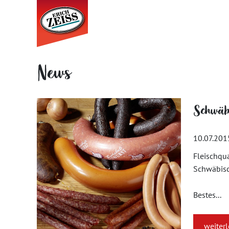
News
Schwäbi
10.07.201
Fleischqua
Schwäbisc
Bestes...
weiter