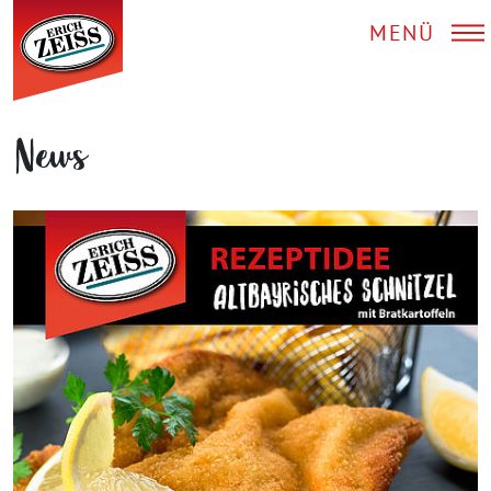
MENÜ
News