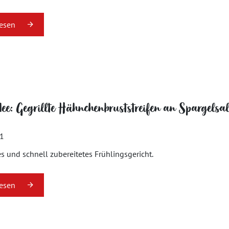
lesen
dee: Gegrillte Hähnchenbruststreifen an Spargelsal
21
es und schnell zubereitetes Frühlingsgericht.
lesen