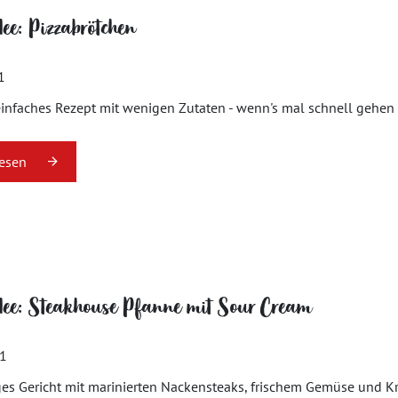
dee: Pizzabrötchen
1
einfaches Rezept mit wenigen Zutaten - wenn's mal schnell gehen
lesen
dee: Steakhouse Pfanne mit Sour Cream
21
es Gericht mit marinierten Nackensteaks, frischem Gemüse und Krä