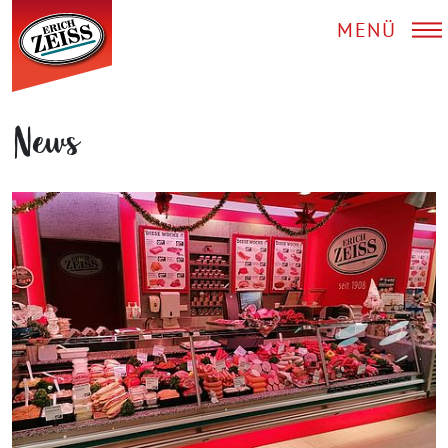
MENÜ
News