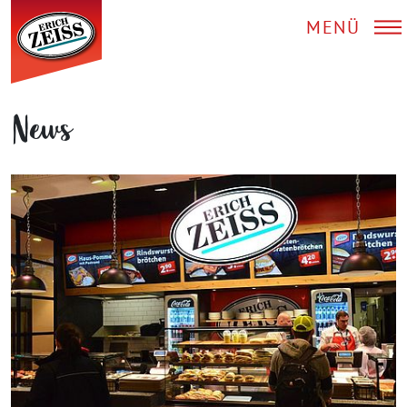
MENÜ
News