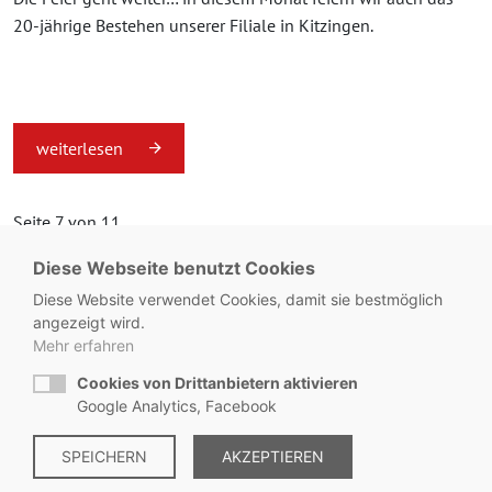
20-jährige Bestehen unserer Filiale in Kitzingen.
weiterlesen
Seite 7 von 11.
Diese Webseite benutzt Cookies
«
1
...
6
7
8
...
11
»
Diese Website verwendet Cookies, damit sie bestmöglich
angezeigt wird.
Mehr erfahren
Cookies von Drittanbietern aktivieren
© Metzgerei Zeiss - KONTAKT:
+49 8563 / 2930
Google Analytics, Facebook
SPEICHERN
AKZEPTIEREN
Impressum
|
Datenschutz
|
Hinweisgebersystem