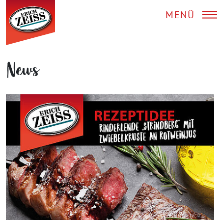
MENÜ
News