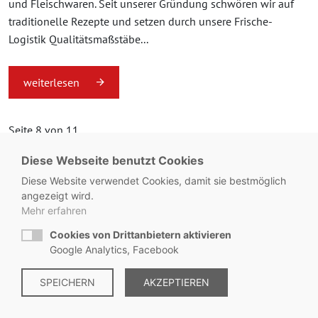
und Fleischwaren. Seit unserer Gründung schwören wir auf
traditionelle Rezepte und setzen durch unsere Frische-
Logistik Qualitätsmaßstäbe...
weiterlesen
Seite 8 von 11.
Diese Webseite benutzt Cookies
«
1
...
7
8
9
...
11
»
Diese Website verwendet Cookies, damit sie bestmöglich
angezeigt wird.
Mehr erfahren
Cookies von Drittanbietern aktivieren
© Metzgerei Zeiss - KONTAKT:
+49 8563 / 2930
Google Analytics, Facebook
Impressum
SPEICHERN
|
Datenschutz
AKZEPTIEREN
|
Hinweisgebersystem