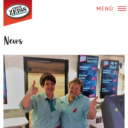
MENÜ
News