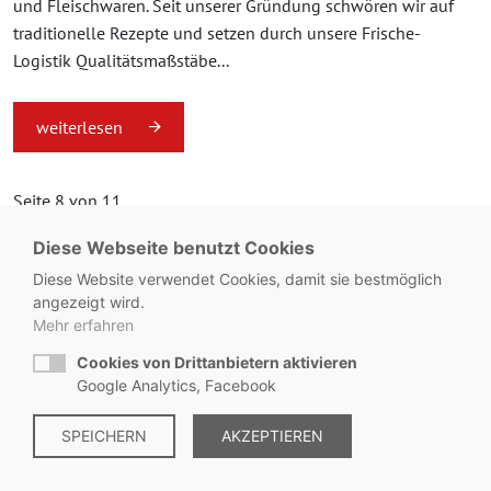
und Fleischwaren. Seit unserer Gründung schwören wir auf
traditionelle Rezepte und setzen durch unsere Frische-
Logistik Qualitätsmaßstäbe...
weiterlesen
Seite 8 von 11.
Diese Webseite benutzt Cookies
«
1
...
7
8
9
...
11
»
Diese Website verwendet Cookies, damit sie bestmöglich
angezeigt wird.
Mehr erfahren
Cookies von Drittanbietern aktivieren
© Metzgerei Zeiss - KONTAKT:
+49 8563 / 2930
Google Analytics, Facebook
Impressum
SPEICHERN
|
Datenschutz
AKZEPTIEREN
|
Hinweisgebersystem