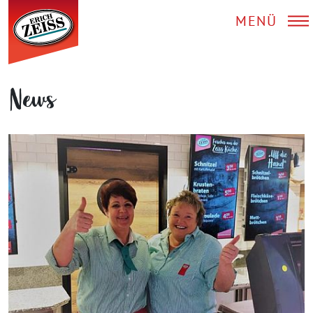
MENÜ
News