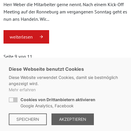
Herr Weber die Mitarbeiter gerne nennt. Nach einem Kick-Off
Meeting auf der Ronneburg am vergangenen Sonntag geht es
nun ans Handeln. Wir...
weiterlesen
Seite 9 von 11.
Diese Webseite benutzt Cookies
«
1
...
8
9
10
11
»
Diese Website verwendet Cookies, damit sie bestmöglich
angezeigt wird.
Mehr erfahren
Cookies von Drittanbietern aktivieren
© Metzgerei Zeiss - KONTAKT:
+49 8563 / 2930
Google Analytics, Facebook
Impressum
SPEICHERN
|
Datenschutz
AKZEPTIEREN
|
Hinweisgebersystem