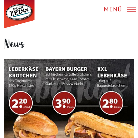
MENÜ
News